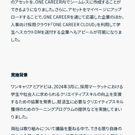
のアセットを、ONE CAREER内でシームレスに作成することが
できるようになりました。さらに、アセットをマイページにアップ
ロードすることで、ONE CAREERを通じて応募した企業のほか、
IRライブラリー
人事向け採用クラウド「ONE CAREER CLOUD」を利用して学
生へスカウトDMを送付する企業へもアピールが可能になりま
決算短信
した。
決算説明資料
有価証券報告書
適時開示資料
実施背景
ワンキャリアとアドビは、2024年3月に、採用マーケットにおける
学生や社会人に求められるクリエイティブスキルの向上を支援
株式情報
するための協業を発表し、就活生に必要なクリエイティブスキル
獲得のためのラーニングプログラムの提供などを実施してまい
株式基本情報
りました。
株主総会資料
両社は取り組みについて議論を重ねる中で、できる限り自身の
株価情報