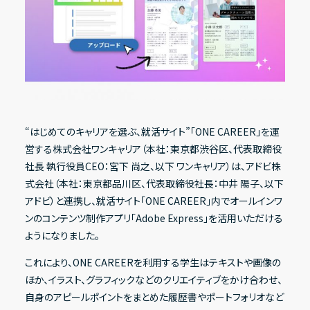
Recruit
採用情報
IR情報一覧
Contact
経営方針
お問い合わせ
“はじめてのキャリアを選ぶ、就活サイト”「ONE CAREER」を運
代表メッセージ
営する株式会社ワンキャリア（本社：東京都渋谷区、代表取締役
コーポレート・ガバナンス
Address
社長 執行役員CEO：宮下 尚之、以下 ワンキャリア）は、アドビ株
〒150-0031
式会社（本社：東京都品川区、代表取締役社長：中井 陽子、以下
ESG方針
東京都渋谷区桜丘町20-1 渋谷インフォスタワー16階
アドビ）と連携し、就活サイト「ONE CAREER」内でオールインワ
ンのコンテンツ制作アプリ「Adobe Express」を活用いただける
ようになりました。
X
Facebook
Youtube
note
業績・財務ハイライト
これにより、ONE CAREERを利用する学生はテキストや画像の
経営成績
ほか、イラスト、グラフィックなどのクリエイティブをかけ合わせ、
自身のアピールポイントをまとめた履歴書やポートフォリオなど
財政状態