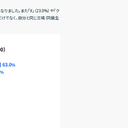
算説明資料
有価証券報告書
適時開示資料
りました。また「X」（23.0%）や「ク
ツだけでなく、自分と同じ立場（同級生
フォスタワー16階
主総会資料
株価情報
tube
note
Rカレンダー
電子公告
FAQ
責事項
IRに関するお問い合わせ