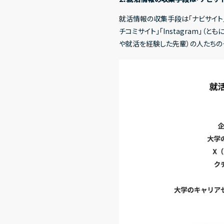
News
就活情報の収集手段は「ナビサイト」（63
ニュース
チコミサイト」「Instagram」
Investors Rel
や就活を経験した先輩）の人たちの
投資家の皆さまへ
IR情報一覧