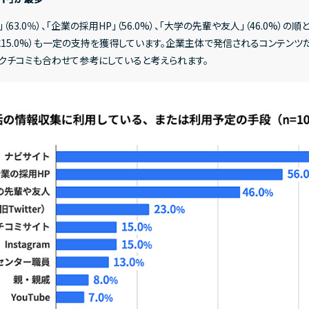
IRライブラリー
決算短信
決
.0％）、「企業の採用HP」（56.0%）、「大学の先輩や友人」（46.0%）の順とな
（ともに15.0%）も一定の支持を獲得しています。企業主体で発信されるコンテン
ations
Address
クチコミも合わせて参考にしていると考えられます。
株式情報
〒150-0031
東京都渋谷区桜丘町20-1 渋谷イン
株式基本情報
株
その他
X
Facebook
You
IRニュース
I
IRポリシー
免