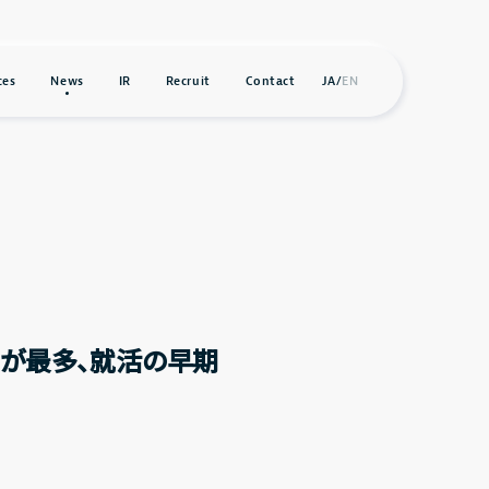
ces
News
IR
Recruit
Contact
JA
/
EN
G」が最多、就活の早期