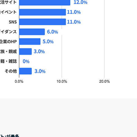
Recruit
経営方針
代表メッセージ
コ
採用情報
Contact
業績・財務ハイライト
経営成績
財
お問い合わせ
ト」が最多