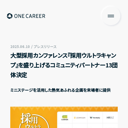
ONE CAREER
About us
私たちについて
2025.06.10 / プレスリリース
大型採用カンファレンス『採用ウルトラキャン
Services
プ』を盛り上げるコミュニティパートナー13団
サービス
体決定
News
ミニステージを活用した熱気あふれる企画を来場者に提供
ニュース
Investors Relations
投資家の皆さまへ
IR情報一覧