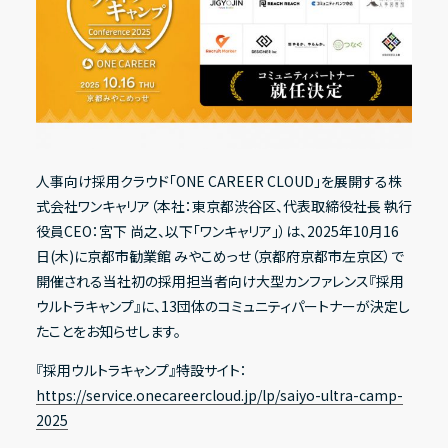
Recruit
採用情報
IR情報一覧
Contact
経営方針
お問い合わせ
人事向け採用クラウド「ONE CAREER CLOUD」を展開する株
代表メッセージ
式会社ワンキャリア（本社：東京都渋谷区、代表取締役社長 執行
コーポレート・ガバナンス
役員CEO：宮下 尚之、以下「ワンキャリア」）は、2025年10月16
Address
日(木)に京都市勧業館 みやこめっせ（京都府京都市左京区）で
〒150-0031
ESG方針
東京都渋谷区桜丘町20-1 渋谷インフォスタワー16階
開催される当社初の採用担当者向け大型カンファレンス『採用
ウルトラキャンプ』に、13団体のコミュニティパートナーが決定し
たことをお知らせします。
X
Facebook
Youtube
note
業績・財務ハイライト
『採用ウルトラキャンプ』特設サイト：
https://service.onecareercloud.jp/lp/saiyo-ultra-camp-
経営成績
2025
財政状態