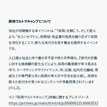
IRライブラリー
採用ウルトラキャンプについて
決算短信
当社が初開催する本イベントは、“「採用」を開こう、そして超え
よう。”をコンセプトに、他領域・他企業の知見を織り交ぜて採用
決算説明資料
を深化することで、新たな気付きを促す機会を提供するイベント
有価証券報告書
です。
適時開示資料
人口減少社会に伴う働き手不足や売り手市場化、Z世代の労働
に対する価値観の変化などにより、採用の難易度が年々高まる
中で、マーケティングやファイナンス、IR、広報、社内文化醸成、育
成などの専門家と共に採用の考え方や手法を捉え直し、採用を
株式情報
超えた気付きが見つかるコンテンツが多数用意されています
株式基本情報
[※1,2]。
株主総会資料
※1：『採用ウルトラキャンプ』詳細に関するプレスリリース
https://prtimes.jp/main/html/rd/p/000000215.00003532
株価情報