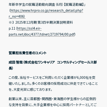
年新卒学生の就職活動動向調査（6月）【就職活動編】」
（
https://www.hrpro.co.jp/research_detail.php?
r_no=406）
※3 2025年12月期 第3四半期決算説明資料
p.11（
https://ssl4.eir-
parts.net/doc/4377/tdnet/2719794/00.pdf
）
営業担当責任者のコメント
成田 智哉（株式会社ワンキャリア コンサルティングセールス部
長）
この度、当社サービスをご利用いただく企業様が6,000社を突
破いたしました。多くのお客様の採用成功に伴走できていること
を、大変光栄に感じております。
創業以来、主に首都圏・関西圏・東海圏の学生様からの圧倒的
な支持を背景に、大手企業様を中心に採用パートナーとしてご