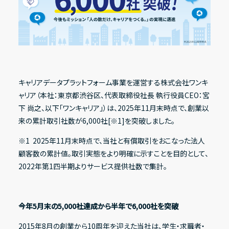
Recruit
採用情報
IR情報一覧
Contact
経営方針
キャリアデータプラットフォーム事業を運営する株式会社ワンキ
お問い合わせ
ャリア（本社：東京都渋谷区、代表取締役社長 執行役員CEO：宮
代表メッセージ
下 尚之、以下「ワンキャリア」）は、2025年11月末時点で、創業以
コーポレート・ガバナンス
Address
来の累計取引社数が6,000社[※1]を突破しました。
〒150-0031
ESG方針
※1 2025年11月末時点で、当社と有償取引をおこなった法人
東京都渋谷区桜丘町20-1 渋谷インフォスタワー16階
顧客数の累計値。取引実態をより明確に示すことを目的として、
2022年第1四半期よりサービス提供社数で集計。
X
Facebook
Youtube
note
業績・財務ハイライト
経営成績
今年5月末の5,000社達成から半年で6,000社を突破
財政状態
2015年8月の創業から10周年を迎えた当社は、学生・求職者・