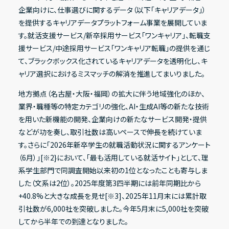
企業向けに、仕事選びに関するデータ（以下「キャリアデータ」）
を提供するキャリアデータプラットフォーム事業を展開していま
す。就活支援サービス/新卒採用サービス「ワンキャリア」、転職支
IRライブラリー
援サービス/中途採用サービス「ワンキャリア転職」の提供を通じ
て、ブラックボックス化されているキャリアデータを透明化し、キ
決算短信
ャリア選択におけるミスマッチの解消を推進してまいりました。
決算説明資料
地方拠点（名古屋・大阪・福岡）の拡大に伴う地域強化のほか、
有価証券報告書
業界・職種等の特定カテゴリの強化、AI・生成AI等の新たな技術
を用いた新機能の開発、企業向けの新たなサービス開発・提供
適時開示資料
などが功を奏し、取引社数は高いペースで伸長を続けていま
す。さらに「2026年新卒学生の就職活動状況に関するアンケート
（6月）」[※2}において、「最も活用している就活サイト」として、理
株式情報
系学生部門で同調査開始以来初の1位となったことも寄与しま
した（文系は2位）。2025年度第3四半期には前年同期比から
株式基本情報
+40.8%と大きな成長を見せ[※3]、2025年11月末には累計取
株主総会資料
引社数が6,000社を突破しました。今年5月末に5,000社を突破
してから半年での到達となりました。
株価情報