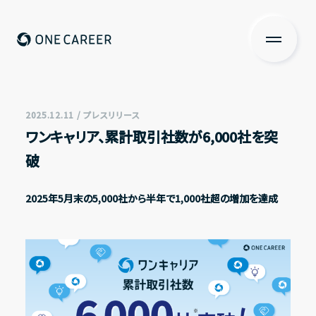
ONE CAREER
About us
私たちについて
2025.12.11 / プレスリリース
ワンキャリア、累計取引社数が6,000社を突
Services
破
サービス
News
2025年5月末の5,000社から半年で1,000社超の増加を達成
ニュース
Investors Relations
投資家の皆さまへ
IR情報一覧