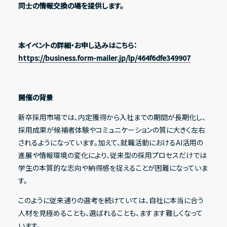
同士の情報交換の場を提供します。
IRライブラリー
本イベントの詳細・お申し込みはこちら：
https://business.form-mailer.jp/lp/464f6dfe349907
決算短信
決算説明資料
開催の背景
有価証券報告書
新卒採用市場では、内定獲得から入社までの期間が長期化し、
適時開示資料
採用成果が候補者体験やコミュニケーションの質に大きく左右
されるようになっています。加えて、就職活動におけるAI活用の
進展や情報環境の変化により、従来型の採用プロセスだけでは
株式情報
学生の本質的な志向や納得感を捉えることが困難になっていま
す。
株式基本情報
このように従来通りの選考を続けていては、自社に本当に合う
株主総会資料
人材を見極めることも、選ばれることも、ますます難しくなって
株価情報
います。