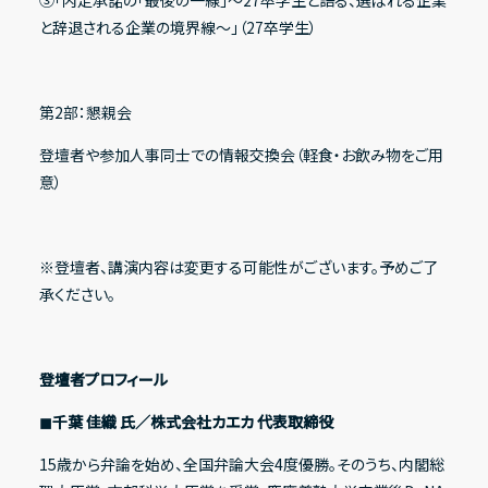
③「内定承諾の「最後の一線」〜27卒学生と語る、選ばれる企業
と辞退される企業の境界線〜」（27卒学生）
第2部：懇親会
登壇者や参加人事同士での情報交換会（軽食・お飲み物をご用
意）
※登壇者、講演内容は変更する可能性がございます。予めご了
承ください。
登壇者プロフィール
◼︎千葉 佳織 氏／株式会社カエカ 代表取締役
15歳から弁論を始め、全国弁論大会4度優勝。そのうち、内閣総