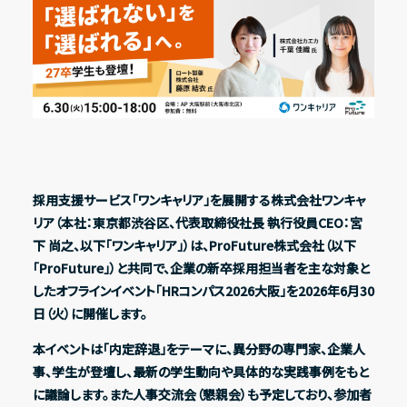
Recruit
採用情報
IR情報一覧
Contact
経営方針
お問い合わせ
代表メッセージ
採用支援サービス「ワンキャリア」を展開する株式会社ワンキャ
コーポレート・ガバナンス
Address
リア（本社：東京都渋谷区、代表取締役社長 執行役員CEO：宮
〒150-0031
ESG方針
下 尚之、以下「ワンキャリア」）は、ProFuture株式会社（以下
東京都渋谷区桜丘町20-1 渋谷インフォスタワー16階
「ProFuture」）と共同で、企業の新卒採用担当者を主な対象と
したオフラインイベント「HRコンパス2026大阪」を2026年6月30
日（火）に開催します。
X
Facebook
Youtube
note
業績・財務ハイライト
本イベントは「内定辞退」をテーマに、異分野の専門家、企業人
経営成績
事、学生が登壇し、最新の学生動向や具体的な実践事例をもと
に議論します。また人事交流会（懇親会）も予定しており、参加者
財政状態