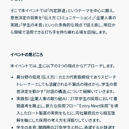
そこで本イベントでは「内定辞退」というテーマを中心に据え、
意思決定の背景を「伝え方（コミュニケーション）」「企業人事の
その他
実践」「学生の本音」といった多角的な視点で捉え直し、明日か
ら現場で活用できる打ち手を持ち帰れる場を目指します。
IRニュース
IRカレンダー
イベントの見どころ
電子公告
本イベントでは、主に以下の3つの視点からアプローチします。
FAQ
異分野の知見（伝え方）：カエカ代表取締役でありスピーチ
IRポリシー
トレーナーとしても活躍される千葉氏の視点から、学生の意
免責事項
思決定を動かす「対話の構造」について紐解いていきます。
実践知（企業人事の取り組み）：27卒学生の採用において書
IRに関するお問い合わせ
類選考を廃止し、新たな採用フロー“Entry Meet採用”を導
入したロート製薬の実例をもとに、同社藤原氏から相互理
解を軸にした採用の考え方を深掘りしていきます。
学生の本音：関西圏の27卒学生と共に、承諾するか辞退す