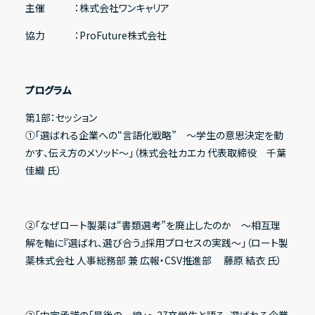
主催 ：株式会社ワンキャリア
協力 ：ProFuture株式会社
プログラム
第1部：セッション
①「選ばれる企業への“言語化戦略” 〜学生の意思決定を動
かす、伝え方のメソッド〜」（株式会社カエカ 代表取締役 千葉
佳織 氏）
②「なぜロート製薬は“書類選考”を廃止したのか ～相互理
解を軸に『選ばれ、選び合う』採用プロセスの実践～」（ロート製
薬株式会社 人事総務部 兼 広報・CSV推進部 藤原 結衣 氏）