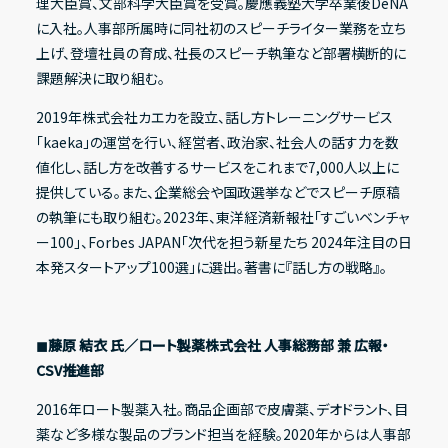
理大臣賞、文部科学大臣賞を受賞。慶應義塾大学卒業後DeNA
に入社。人事部所属時に同社初のスピーチライター業務を立ち
上げ、登壇社員の育成、社長のスピーチ執筆など部署横断的に
課題解決に取り組む。
2019年株式会社カエカを設立、話し方トレーニングサービス
「kaeka」の運営を行い、経営者、政治家、社会人の話す力を数
値化し、話し方を改善するサービスをこれまで7,000人以上に
提供している。また、企業総会や国政選挙などでスピーチ原稿
の執筆にも取り組む。2023年、東洋経済新報社「すごいベンチャ
ー100」、Forbes JAPAN「次代を担う新星たち 2024年注目の日
本発スタートアップ100選」に選出。著書に『話し方の戦略』。
◼︎藤原 結衣 氏／ロート製薬株式会社 人事総務部 兼 広報・
CSV推進部
2016年ロート製薬入社。商品企画部で皮膚薬、デオドラント、目
薬など多様な製品のブランド担当を経験。2020年からは人事部