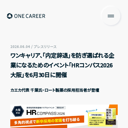
ONE CAREER
About us
私たちについて
2026.06.04 / プレスリリース
ワンキャリア、「内定辞退」を防ぎ選ばれる企
Services
業になるためのイベント「HRコンパス2026
サービス
大阪」を6月30日に開催
News
カエカ代表 千葉氏・ロート製薬の採用担当者が登壇
ニュース
Investors Relations
投資家の皆さまへ
IR情報一覧