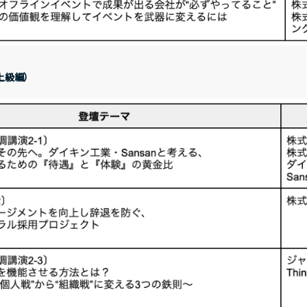
IRライブラリー
決算短信
決
ations
Address
株式情報
〒150-0031
上級編）
東京都渋谷区桜丘町20-1 渋谷イン
株式基本情報
株
その他
X
Facebook
You
IRニュース
I
IRポリシー
免