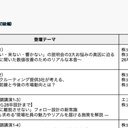
（初級編）
Recruit
経営方針
代表メッセージ
コ
採用情報
Contact
業績・財務ハイライト
経営成績
財
お問い合わせ