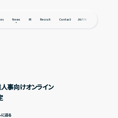
ces
News
IR
Recruit
Contact
JA
/
EN
業人事向けオンライン
定
ルに迫る