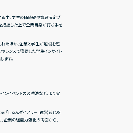
する中、学生の価値観や意思決定プ
」を把握した上で企業自身が打ち手を
り入れたほか、企業と学生が垣根を超
ファレンスで獲得した学生インサイト
します。
インイベントの必勝法など、より実
er「しゅんダイアリー」運営者と28
と、企業の組織力強化の両面から、