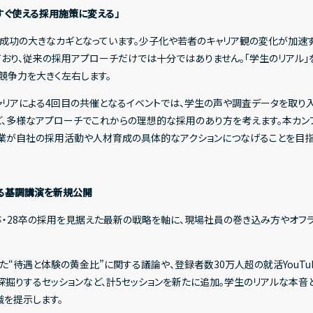
すぐ使える採用施策に変える」
成功の大きなカギとなっています。少子化や若者のキャリア観の変化が加速
おり、従来の採用アプローチだけでは十分ではありません。「学生のリアル
競争力を大きく左右します。
-キャリアによる4回目の共催となるイベントでは、学生の声や調査データを取
、多様なアプローチでこれからの理想的な採用のあり方を考えます。本カン
業が自社の採用活動や人材育成の具体的なアクションにつなげることを目指
する基調講演を新規公開
卒・28卒の採用を見据えた最新の戦略を軸に、現場社員の巻き込み方やオフラ
いた“待遇と体験の黄金比”に関する議論や、登録者数30万人超の就活YouTub
深掘りするセッションなど、計5セッションを新たに追加。学生のリアルな本音
を提示します。