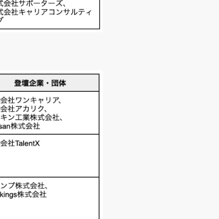
算説明資料
有価証券報告書
適時開示資料
フォスタワー16階
主総会資料
株価情報
tube
note
Rカレンダー
電子公告
FAQ
責事項
IRに関するお問い合わせ