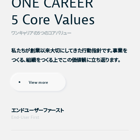
ONE CAREER
ONE CAREER
5 Core Values
5 Core Values
ワンキャリアの5つのコアバリュー
私たちが創業以来大切にしてきた行動指針です。事業を
つくる、組織をつくる上でこの価値観に立ち返ります。
View more
エンドユーザーファースト
End-User First