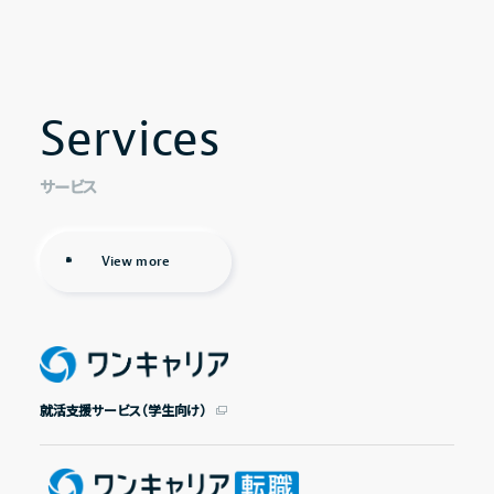
その他
Services
Services
IRニュース
IRカレンダー
サービス
電子公告
FAQ
View more
IRポリシー
免責事項
ワンキャリア（学生向け）
IRに関するお問い合わせ
就活支援サービス（学生向け）