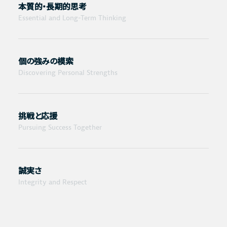
本質的・長期的思考
Essential and Long-Term Thinking
個の強みの模索
Discovering Personal Strengths
挑戦と応援
Pursuing Success Together
誠実さ
Integrity and Respect