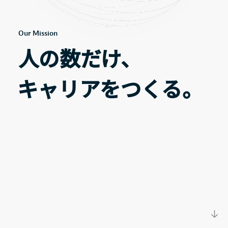
Recruit
Our Mission
採用情報
IR情報一覧
人の数だけ、
人の数だけ、
Contact
経営方針
キャリアをつくる。
キャリアをつくる。
お問い合わせ
代表メッセージ
コーポレート・ガバナンス
Address
〒150-0031
ESG方針
東京都渋谷区桜丘町20-1 渋谷インフォスタワー16階
X
Facebook
Youtube
note
業績・財務ハイライト
経営成績
財政状態