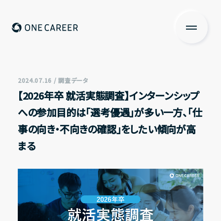
ONE CAREER
About us
私たちについて
2024.07.16 / 調査データ
【2026年卒 就活実態調査】インターンシップ
Services
への参加目的は「選考優遇」が多い一方、「仕
サービス
事の向き・不向きの確認」をしたい傾向が高
News
まる
ニュース
Investors Relations
投資家の皆さまへ
IR情報一覧