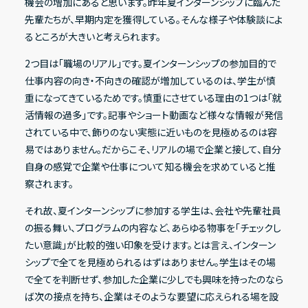
機会の増加にあると思います。昨年夏インターンシップに臨んだ
先輩たちが、早期内定を獲得している。そんな様子や体験談によ
るところが大きいと考えられます。
2つ目は「職場のリアル」です。夏インターンシップの参加目的で
仕事内容の向き・不向きの確認が増加しているのは、学生が慎
重になってきているためです。慎重にさせている理由の1つは「就
活情報の過多」です。記事やショート動画など様々な情報が発信
されている中で、飾りのない実態に近いものを見極めるのは容
易ではありません。だからこそ、リアルの場で企業と接して、自分
自身の感覚で企業や仕事について知る機会を求めていると推
察されます。
それ故、夏インターンシップに参加する学生は、会社や先輩社員
の振る舞い、プログラムの内容など、あらゆる物事を「チェックし
たい意識」が比較的強い印象を受けます。とは言え、インターン
シップで全てを見極められるはずはありません。学生はその場
で全てを判断せず、参加した企業に少しでも興味を持ったのなら
ば次の接点を持ち、企業はそのような要望に応えられる場を設