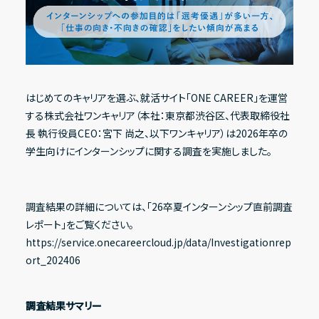
Recruit
採用情報
IR情報一覧
Contact
はじめてのキャリアを選ぶ、就活サイト「ONE CAREER」を運営
経営方針
する株式会社ワンキャリア（本社：東京都渋谷区、代表取締役社
お問い合わせ
長 執行役員CEO：宮下 尚之、以下ワンキャリア）は2026年卒の
代表メッセージ
学生向けにインターンシップに関する調査を実施しました。
コーポレート・ガバナンス
Address
〒150-0031
ESG方針
東京都渋谷区桜丘町20-1 渋谷インフォスタワー16階
調査結果の詳細については、「26卒夏インターンシップ直前調査
レポート」をご覧ください。
https://service.onecareercloud.jp/data/Investigationrep
X
Facebook
Youtube
note
業績・財務ハイライト
ort_202406
経営成績
調査結果サマリー
財政状態