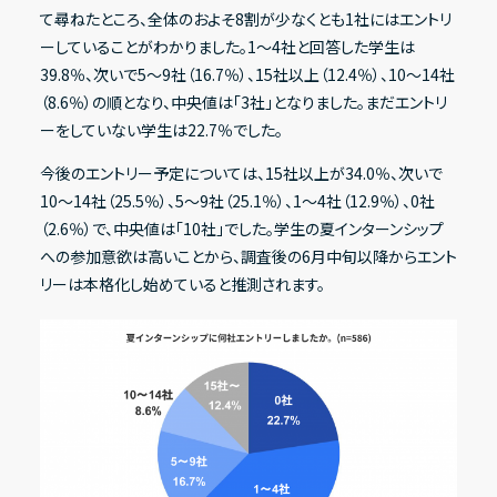
て尋ねたところ、全体のおよそ8割が少なくとも1社にはエントリ
ーしていることがわかりました。1〜4社と回答した学生は
39.8％、次いで5〜9社（16.7％）、15社以上（12.4％）、10〜14社
その他
（8.6％）の順となり、中央値は「3社」となりました。まだエントリ
ーをしていない学生は22.7％でした。
IRニュース
今後のエントリー予定については、15社以上が34.0％、次いで
IRカレンダー
10〜14社（25.5％）、5〜9社（25.1％）、1〜4社（12.9％）、0社
電子公告
（2.6％）で、中央値は「10社」でした。学生の夏インターンシップ
への参加意欲は高いことから、調査後の6月中旬以降からエント
FAQ
リーは本格化し始めていると推測されます。
IRポリシー
免責事項
IRに関するお問い合わせ