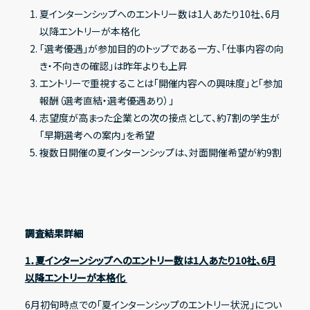
夏インターンシップへのエントリー数は1人あたり10社、6月
以降エントリーが本格化
「選考優遇」が参加目的のトップである一方、「仕事内容の向
IRライブラリー
き・不向きの確認」は昨年よりも上昇
エントリーで重視することは「開催内容への興味度」と「参加
決算短信
報酬（選考直結・選考優遇あり）」
決算説明資料
志望度が高まった企業との次の接点として、約7割の学生が
「早期選考への案内」を希望
有価証券報告書
複数日開催の夏インターンシップは、対面開催希望が約9割
適時開示資料
株式情報
調査結果詳細
株式基本情報
1．夏インターンシップへのエントリー数は1人あたり10社、6月
以降エントリーが本格化
株主総会資料
6月初旬時点での「夏インターンシップのエントリー状況」につい
株価情報