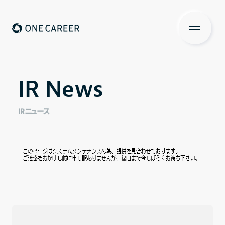
ONE CAREER
About us
IR News
IR News
私たちについて
Services
IRニュース
サービス
News
ニュース
Investors Relations
投資家の皆さまへ
IR情報一覧