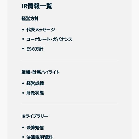
IR情報一覧
Recruit
経営方針
採用情報
IR情報一覧
代表メッセージ
コーポレート・ガバナンス
Contact
経営方針
ESG方針
お問い合わせ
代表メッセージ
コーポレート・ガバナンス
業績・財務ハイライト
Address
〒150-0031
ESG方針
経営成績
東京都渋谷区桜丘町20-1 渋谷インフォスタワー16階
財政状態
X
Facebook
Youtube
note
業績・財務ハイライト
IRライブラリー
経営成績
決算短信
財政状態
決算説明資料