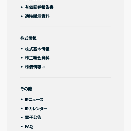
有価証券報告書
適時開示資料
IRライブラリー
決算短信
株式情報
決算説明資料
株式基本情報
有価証券報告書
株主総会資料
株価情報
適時開示資料
その他
株式情報
IRニュース
株式基本情報
IRカレンダー
電子公告
株主総会資料
FAQ
株価情報