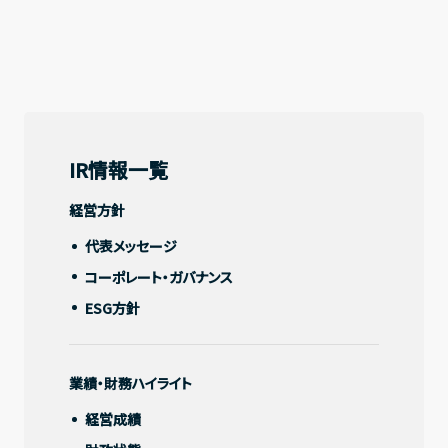
Recruit
採用情報
IR情報一覧
Contact
経営方針
IR情報一覧
お問い合わせ
代表メッセージ
経営方針
コーポレート・ガバナンス
Address
代表メッセージ
〒150-0031
ESG方針
コーポレート・ガバナンス
東京都渋谷区桜丘町20-1 渋谷インフォスタワー16階
ESG方針
X
Facebook
Youtube
note
業績・財務ハイライト
業績・財務ハイライト
経営成績
経営成績
財政状態