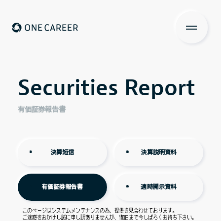
ONE CAREER
About us
Securities Report
Securities Report
私たちについて
Services
有価証券報告書
サービス
News
決算短信
決算説明資料
ニュース
Investors Relations
有価証券報告書
適時開示資料
投資家の皆さまへ
IR情報一覧