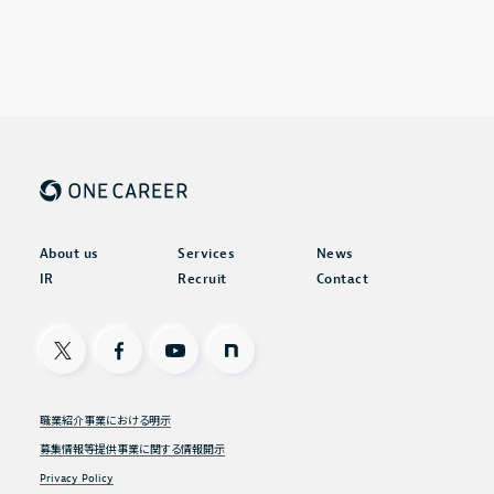
Recruit
採用情報
IR情報一覧
Contact
経営方針
お問い合わせ
代表メッセージ
コーポレート・ガバナンス
About us
Services
News
Address
IR
Recruit
Contact
〒150-0031
ESG方針
東京都渋谷区桜丘町20-1 渋谷インフォスタワー16階
X
Facebook
Youtube
note
X
Facebook
Youtube
note
業績・財務ハイライト
職業紹介事業における明示
経営成績
募集情報等提供事業に関する情報開示
財政状態
Privacy Policy