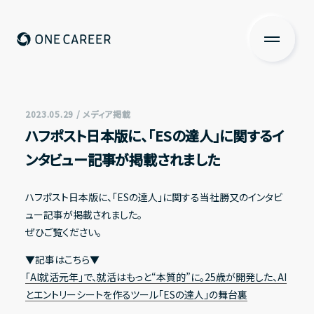
ONE CAREER
About us
私たちについて
2023.05.29 / メディア掲載
ハフポスト日本版に、「ESの達人」に関するイ
Services
ンタビュー記事が掲載されました
サービス
News
ハフポスト日本版に、「ESの達人」に関する当社勝又のインタビ
ュー記事が掲載されました。
ニュース
ぜひご覧ください。
Investors Relations
▼記事はこちら▼
投資家の皆さまへ
「AI就活元年」で、就活はもっと“本質的”に。25歳が開発した、AI
とエントリーシートを作るツール「ESの達人」の舞台裏
IR情報一覧