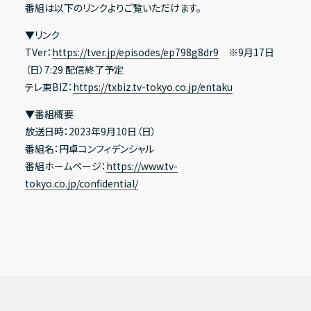
番組は以下のリンクよりご覧いただけます。
Recruit
▼リンク
TVer：
https://tver.jp/episodes/ep798g8dr9
※9月17日
採用情報
IR情報一覧
（日）7:29 配信終了予定
テレ東BIZ：
https://txbiz.tv-tokyo.co.jp/entaku
Contact
経営方針
▼番組概要
お問い合わせ
放送日時：2023年9月10日（日）
代表メッセージ
番組名：円卓コンフィデンシャル
コーポレート・ガバナンス
Address
番組ホームページ：
https://www.tv-
〒150-0031
tokyo.co.jp/confidential/
ESG方針
東京都渋谷区桜丘町20-1 渋谷インフォスタワー16階
X
Facebook
Youtube
note
業績・財務ハイライト
経営成績
財政状態