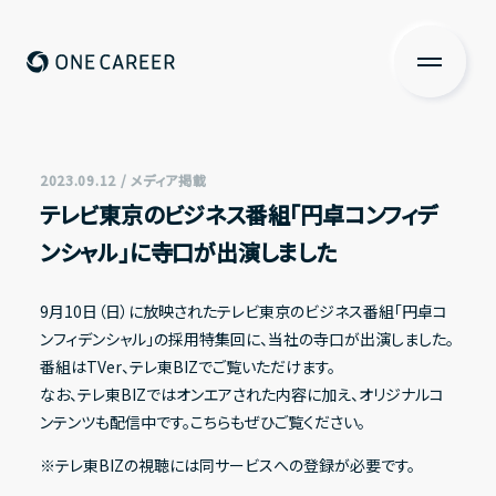
ONE CAREER
About us
私たちについて
2023.09.12 / メディア掲載
テレビ東京のビジネス番組「円卓コンフィデ
Services
ンシャル」に寺口が出演しました
サービス
News
9月10日（日）に放映されたテレビ東京のビジネス番組「円卓コ
ンフィデンシャル」の採用特集回に、当社の寺口が出演しました。
ニュース
番組はTVer、テレ東BIZでご覧いただけます。
Investors Relations
なお、テレ東BIZではオンエアされた内容に加え、オリジナルコ
ンテンツも配信中です。こちらもぜひご覧ください。
投資家の皆さまへ
※テレ東BIZの視聴には同サービスへの登録が必要です。
IR情報一覧