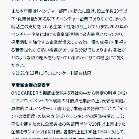
また本年度は「ベンチャー部門」を新たに設け、設立年数20年以
下・従業員数500名以下のベンチャー企業でありながら、多くの
その他
就活生の支持をうける企業10社を取り上げています。2021年の
ベンチャー企業における資金調達額は過去最高となっており、
IRニュース
採用活動を強化する企業が増えている他、「個の成長」を重視す
る若者世代から熱い視線があつまる分野でもあります。各社が
IRカレンダー
どのような取り組みを行なっているのかぜひこの機会にご覧く
電子公告
ださい。
※1）21年12月に行ったアンケート調査結果
FAQ
▼受賞企業の発表▼
IRポリシー
ONE CAREERの掲載企業約4.5万社の中から特定の時点（※2）
免責事項
において、イベントの体験談の評価点を集計の上、表彰を実施。
具体的には、インターン / 説明会 / 本選考の各部門ごとに、「イベ
IRに関するお問い合わせ
ントの満足度」の総合点（※3）をランキングの評価指標とし、公
平性を期すために企業各社の各部門単体で10件以上集まった
企業をランキング順に評価。 各部門上位100社（※4）に対して、