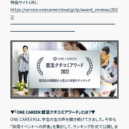
特設サイトURL：
https://service.onecareercloud.jp/lp/award_reviews/202
Recruit
2/
━━━━━━━━━━━━━━━━━━━━━━━━━━
採用情報
IR情報一覧
━━━━━━━━━━━━━━━━
Contact
経営方針
お問い合わせ
代表メッセージ
コーポレート・ガバナンス
Address
〒150-0031
ESG方針
東京都渋谷区桜丘町20-1 渋谷インフォスタワー16階
X
Facebook
Youtube
note
業績・財務ハイライト
▼「ONE CAREER 就活クチコミアワード」とは？▼
経営成績
ONE CAREERは、学生の生の声を聞き続けてきました。今年も
財政状態
「採用イベントへの評価」を集計して、ランキング形式で公開しま