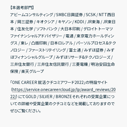
【本選考部門】
アビームコンサルティング / SMBC日興証券 / SCSK / NTT西日
本 / 岡三証券 / キオクシア / キヤノン / KDDI / JR東海 / JR東日
本 / 住友化学 / ソフトバンク / 大日本印刷 / デロイト トーマツ
ファイナンシャルアドバイザリー / 電通 / 東京電力ホールディン
グス / 東レ / 凸版印刷 / 日本ロレアル / パーソルプロセス&テク
ノロジー / ファーストリテイリング / 富士通 / みずほ証券 / みず
ほフィナンシャルグループ / みずほリサーチ&テクノロジーズ /
三井住友銀行 / 三井住友信託銀行 / 三菱電機 / 明治安田生命
保険 / 楽天グループ
「ONE CAREER 就活クチコミアワード2022」の特設サイト
（
https://service.onecareercloud.jp/lp/award_reviews/20
22/
）にてGOLD / SILVER / BRONZEそれぞれの受賞企業につ
いての詳細や受賞企業のクチコミなどを掲載しておりますので
ぜひご覧ください。