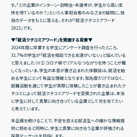
す。「どの企業のインターン・説明会・本選考が、学生から高い支
持を得ているのか？」という人事担当者のみなさまの疑問に、独
自のデータをもとに答える、それが「就活クチコミアワード
IRライブラリー
2022」です。
決算短信
▼「就活クチコミアワード」を実施する背景▼
2024年度に卒業する学生にアンケート調査を行ったところ、
決算説明資料
31.7%の学生が「就活を相談できる友達がいない」と悩んでいる
有価証券報告書
と答えました（※1）コロナ禍でリアルなつながりを持つことが難
しくなったいま、学生の本音が書き込まれた体験談は、就活を始
適時開示資料
める学生にとって有益な情報となります。知名度だけではなく、
就職活動を通じて学生が実際に体験したことが書き込まれたク
チコミによって就活クチコミアワードを受賞された企業は、本当
株式情報
に学生に対して真摯に向き合っている企業として光を当てたい
と考えています。
株式基本情報
本企画を続けることで、不安を抱える就活生への確かな情報提
株主総会資料
供に努めると同時に、学生と真摯に向き合う企業が評価される
株価情報
採用マーケットを目指します。