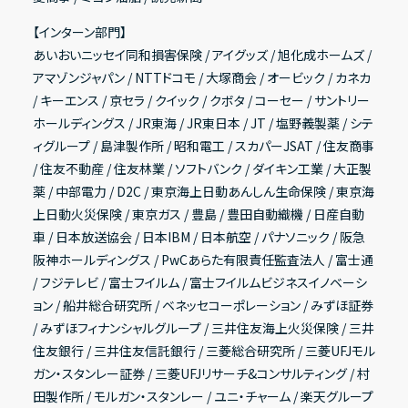
【インターン部門】
あいおいニッセイ同和損害保険 / アイグッズ / 旭化成ホームズ /
アマゾンジャパン / NTTドコモ / 大塚商会 / オービック / カネカ
/ キーエンス / 京セラ / クイック / クボタ / コーセー / サントリー
ホールディングス / JR東海 / JR東日本 / JT / 塩野義製薬 / シテ
ィグループ / 島津製作所 / 昭和電工 / スカパーJSAT / 住友商事
/ 住友不動産 / 住友林業 / ソフトバンク / ダイキン工業 / 大正製
薬 / 中部電力 / D2C / 東京海上日動あんしん生命保険 / 東京海
上日動火災保険 / 東京ガス / 豊島 / 豊田自動織機 / 日産自動
車 / 日本放送協会 / 日本IBM / 日本航空 / パナソニック / 阪急
阪神ホールディングス / PwCあらた有限責任監査法人 / 富士通
/ フジテレビ / 富士フイルム / 富士フイルムビジネスイノベーシ
ョン / 船井総合研究所 / ベネッセコーポレーション / みずほ証券
/ みずほフィナンシャルグループ / 三井住友海上火災保険 / 三井
住友銀行 / 三井住友信託銀行 / 三菱総合研究所 / 三菱UFJモル
ガン・スタンレー証券 / 三菱UFJリサーチ&コンサルティング / 村
田製作所 / モルガン・スタンレー / ユニ・チャーム / 楽天グループ