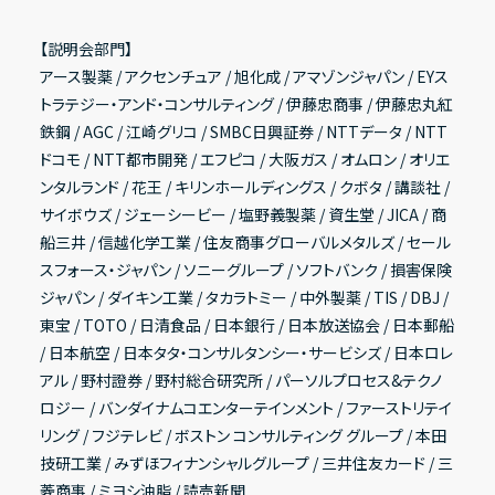
【説明会部門】
アース製薬 / アクセンチュア / 旭化成 / アマゾンジャパン / EYス
トラテジー・アンド・コンサルティング / 伊藤忠商事 / 伊藤忠丸紅
鉄鋼 / AGC / 江崎グリコ / SMBC日興証券 / NTTデータ / NTT
ドコモ / NTT都市開発 / エフピコ / 大阪ガス / オムロン / オリエ
ンタルランド / 花王 / キリンホールディングス / クボタ / 講談社 /
サイボウズ / ジェーシービー / 塩野義製薬 / 資生堂 / JICA / 商
船三井 / 信越化学工業 / 住友商事グローバルメタルズ / セール
スフォース・ジャパン / ソニーグループ / ソフトバンク / 損害保険
ジャパン / ダイキン工業 / タカラトミー / 中外製薬 / TIS / DBJ /
東宝 / TOTO / 日清食品 / 日本銀行 / 日本放送協会 / 日本郵船
/ 日本航空 / 日本タタ・コンサルタンシー・サービシズ / 日本ロレ
アル / 野村證券 / 野村総合研究所 / パーソルプロセス&テクノ
ロジー / バンダイナムコエンターテインメント / ファーストリテイ
リング / フジテレビ / ボストン コンサルティング グループ / 本田
技研工業 / みずほフィナンシャルグループ / 三井住友カード / 三
菱商事 / ミヨシ油脂 / 読売新聞