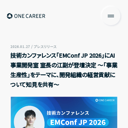
ONE CAREER
About us
私たちについて
2026.01.27 / プレスリリース
技術カンファレンス「EMConf JP 2026」にAI
Services
事業開発室 室長の江副が登壇決定 〜「事業
サービス
生産性」をテーマに、開発組織の経営貢献に
News
ついて知見を共有〜
ニュース
Investors Relations
投資家の皆さまへ
IR情報一覧