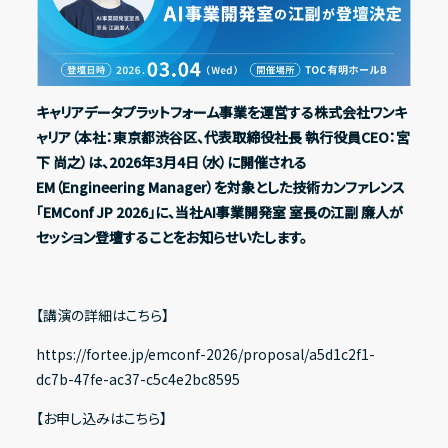
Recruit
採用情報
IR情報一覧
キャリアデータプラットフォーム事業を運営する株式会社ワンキ
Contact
ャリア（本社：東京都渋谷区、代表取締役社長 執行役員CEO：宮
経営方針
下 尚之）は、2026年3月4日（水）に開催される
お問い合わせ
EM（Engineering Manager）を対象とした技術カンファレンス
代表メッセージ
「EMConf JP 2026」に、当社AI事業開発室 室長の江副 廉人が
コーポレート・ガバナンス
Address
セッション登壇することをお知らせいたします。
〒150-0031
ESG方針
東京都渋谷区桜丘町20-1 渋谷インフォスタワー16階
【講演の詳細はこちら】
X
Facebook
Youtube
note
https://fortee.jp/emconf-2026/proposal/a5d1c2f1-
業績・財務ハイライト
dc7b-47fe-ac37-c5c4e2bc8595
経営成績
【お申し込みはこちら】
財政状態