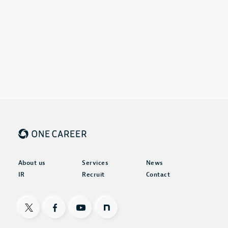
About us
Services
News
IR
Recruit
Contact
X
Facebook
Youtube
note