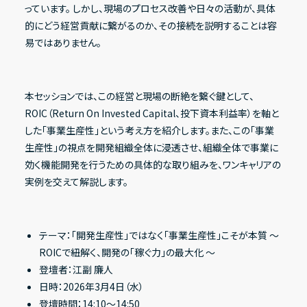
っています。 しかし、現場のプロセス改善や日々の活動が、具体
的にどう経営貢献に繋がるのか、その接続を説明することは容
易ではありません。
その他
IRニュース
本セッションでは、この経営と現場の断絶を繋ぐ鍵として、
IRカレンダー
ROIC（Return On Invested Capital、投下資本利益率）を軸と
した「事業生産性」という考え方を紹介します。また、この「事業
電子公告
生産性」の視点を開発組織全体に浸透させ、組織全体で事業に
FAQ
効く機能開発を行うための具体的な取り組みを、ワンキャリアの
実例を交えて解説します。
IRポリシー
免責事項
テーマ：「開発生産性」ではなく「事業生産性」こそが本質 ～
IRに関するお問い合わせ
ROICで紐解く、開発の「稼ぐ力」の最大化 ～
登壇者：江副 廉人
日時：2026年3月4日（水）
登壇時間：14:10〜14:50