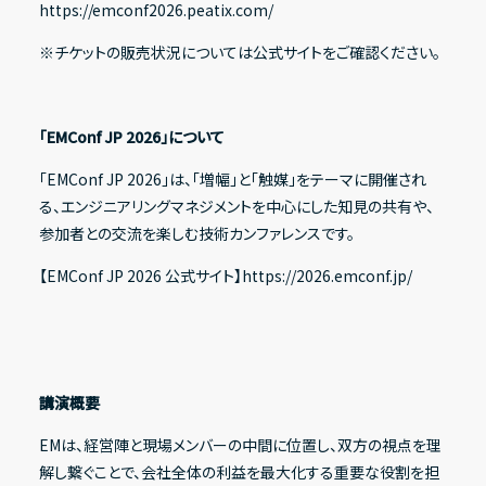
https://emconf2026.peatix.com/
※チケットの販売状況については公式サイトをご確認ください。
IRライブラリー
決算短信
「EMConf JP 2026」について
決算説明資料
「EMConf JP 2026」は、「増幅」と「触媒」をテーマに開催され
る、エンジニアリングマネジメントを中心にした知見の共有や、
有価証券報告書
参加者との交流を楽しむ技術カンファレンスです。
適時開示資料
【EMConf JP 2026 公式サイト】
https://2026.emconf.jp/
株式情報
株式基本情報
講演概要
株主総会資料
EMは、経営陣と現場メンバーの中間に位置し、双方の視点を理
解し繋ぐことで、会社全体の利益を最大化する重要な役割を担
株価情報