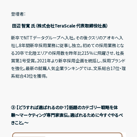
登壇者：
田辺 智寛 氏（株式会社TeraScale 代表取締役社長）
新卒でNTTデータグループへ入社。その後クスリのアオキへ入
社し8年間新卒採用業務に従事し独立。初めての採用業務とな
る20卒で北陸エリアの採用数を昨年比215％に飛躍させ、社長
賞第1号受賞。2021年より新卒採用企画を統括し、採用ブランド
を強化。最新の就職人気企業ランキングでは、文系総合17位・理
系総合43位を獲得。
③ 【どうすれば選ばれるのか？】話題のカテゴリー戦略を体
験〜マーケティング専門家直伝。選ばれるために今すぐやるべ
きこと。〜