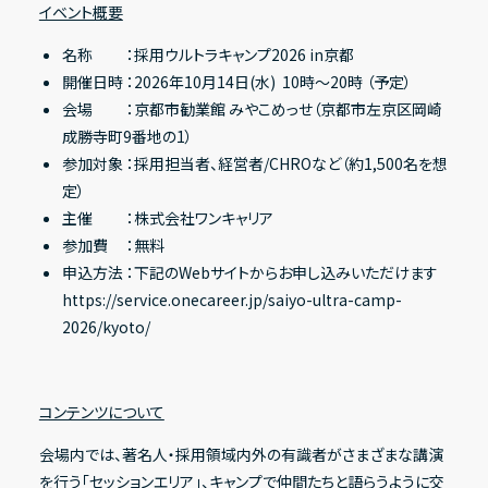
イベント概要
名称 ：採用ウルトラキャンプ2026 in京都
開催日時 ：2026年10月14日(水) 10時〜20時 （予定）
会場 ：京都市勧業館 みやこめっせ（京都市左京区岡崎
成勝寺町9番地の1）
参加対象 ：採用担当者、経営者/CHROなど（約1,500名を想
定）
主催 ：株式会社ワンキャリア
参加費 ：無料
申込方法 ：下記のWebサイトからお申し込みいただけます
https://service.onecareer.jp/saiyo-ultra-camp-
2026/kyoto/
コンテンツについて
会場内では、著名人・採用領域内外の有識者がさまざまな講演
を行う「セッションエリア」、キャンプで仲間たちと語らうように交