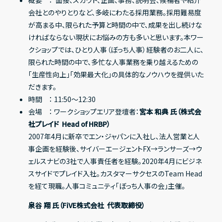
会社とのやりとりなど、多岐にわたる採用業務。採用難易度
が高まる中、限られた予算と時間の中で、成果を出し続けな
ければならない現状にお悩みの方も多いと思います。本ワー
クショップでは、ひとり人事（ぼっち人事）経験者のお二人に、
限られた時間の中で、多忙な人事業務を乗り越えるための
「生産性向上」「効果最大化」の具体的なノウハウを提供いた
だきます。
時間 ： 11:50〜12:30
会場 ： ワークショップエリア登壇者：
宮本 和典 氏（株式会
社プレイド Head of HRBP）
2007年4月に新卒でエン・ジャパンに入社し、法人営業と人
事企画を経験後、サイバーエージェントFX→ランサーズ→ウ
ェルスナビの3社で人事責任者を経験。2020年4月にビジネ
スサイドでプレイド入社。カスタマーサクセスのTeam Head
を経て現職。人事コミュニティ「ぼっち人事の会」主催。
泉谷 翔 氏（FiVE株式会社 代表取締役）