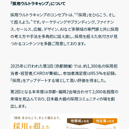
「採用ウルトラキャンプ」について
採用ウルトラキャンプのコンセプトは、“「採用」をひらこう、そし
て超えよう。”です。マーケティングやブランディング、ファイナン
IRライブラリー
ス、セールス、広報、デザイン、AIなど多領域の専門家と共に採用
決算短信
の考え方や手法を多角的に捉え直し、採用を超えた気付きが見
つかるコンテンツを多数ご用意しております。
決算説明資料
有価証券報告書
2025年に行われた第1回（京都開催）では、約1,300名の採用担
適時開示資料
当者・経営者/CHROが集結し、参加者満足度は95.5%を記録。
「採用」をアップデートする場として高い評価を得ました。
第2回となる本年度は京都・福岡2会場合わせて2,000名程度の
株式情報
来場を見込んでおり、日本最大級の採用コミュニティの場を創
株式基本情報
出します。
株主総会資料
株価情報