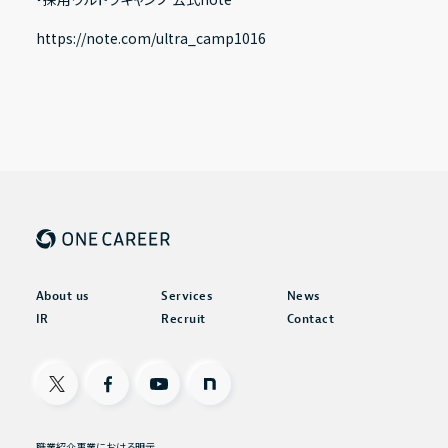
https://note.com/ultra_camp1016
About us
Services
News
IR
Recruit
Contact
X
Facebook
Youtube
note
職業紹介事業における明示