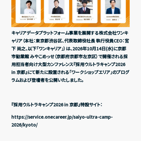
Recruit
採用情報
IR情報一覧
キャリアデータプラットフォーム事業を展開する株式会社ワンキ
Contact
ャリア（本社：東京都渋谷区、代表取締役社長 執行役員CEO：宮
経営方針
下 尚之、以下「ワンキャリア」）は、2026年10月14日(水)に京都
お問い合わせ
市勧業館 みやこめっせ（京都府京都市左京区）で開催される採
代表メッセージ
用担当者向け大型カンファレンス『採用ウルトラキャンプ2026
in 京都』にて新たに設置される「ワークショップエリア」のプログ
コーポレート・ガバナンス
Address
ラムおよび登壇者を公開いたしました。
〒150-0031
ESG方針
東京都渋谷区桜丘町20-1 渋谷インフォスタワー16階
『採用ウルトラキャンプ2026 in 京都』特設サイト：
X
Facebook
Youtube
note
業績・財務ハイライト
https://service.onecareer.jp/saiyo-ultra-camp-
2026/kyoto/
経営成績
財政状態