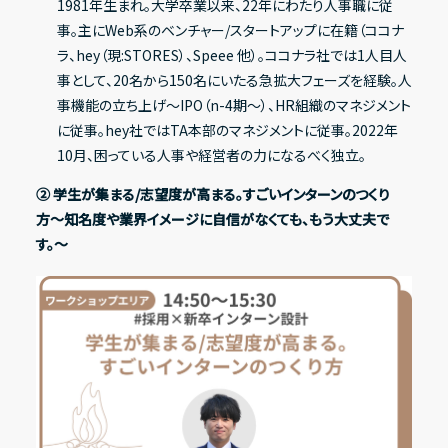
1981年生まれ。大学卒業以来、22年にわたり人事職に従
事。主にWeb系のベンチャー/スタートアップに在籍（ココナ
ラ、hey（現:STORES）、Speee 他）。ココナラ社では1人目人
事として、20名から150名にいたる急拡大フェーズを経験。人
事機能の立ち上げ〜IPO（n-4期〜）、HR組織のマネジメント
に従事。hey社ではTA本部のマネジメントに従事。2022年
10月、困っている人事や経営者の力になるべく独立。
② 学生が集まる/志望度が高まる。すごいインターンのつくり
方〜知名度や業界イメージに自信がなくても、もう大丈夫で
す。〜