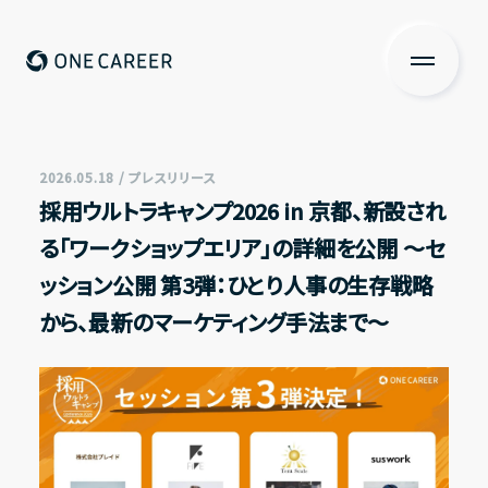
ONE CAREER
About us
私たちについて
2026.05.18 / プレスリリース
採用ウルトラキャンプ2026 in 京都、新設され
Services
る「ワークショップエリア」の詳細を公開 〜セ
サービス
ッション公開 第3弾：ひとり人事の生存戦略
News
から、最新のマーケティング手法まで〜
ニュース
Investors Relations
投資家の皆さまへ
IR情報一覧