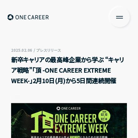
ONE CAREER
About us
私たちについて
2025.02.06 / プレスリリース
新卒キャリアの最高峰企業から学ぶ “キャリ
Services
ア戦略”「頂 -ONE CAREER EXTREME
サービス
WEEK-」2月10日(月)から5日間連続開催
News
ニュース
Investors Relations
投資家の皆さまへ
IR情報一覧