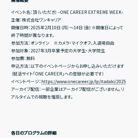
開催概要
イベント名：頂（いただき） -ONE CAREER EXTREME WEEK-
主催：株式会社ワンキャリア
その他
開催日時：2025年2月10日（月）〜14日（金）※開催日によって
終了時間が異なります。
IRニュース
参加方法：オンライン ※カメラ・マイクオフ、入退場自由
IRカレンダー
参加対象：2027年3月卒業予定の大学生・大学院生
参加費：無料
電子公告
申込方法：以下のイベントページからお申し込みいただけます
FAQ
（就活サイト「ONE CAREER」への登録が必要です）
イベントページ：
https://www.onecareer.jp/lp/itadaki/2025
IRポリシー
アーカイブ配信：一部企業はアーカイブ配信がございません。リ
免責事項
アルタイムでの視聴を推奨します。
IRに関するお問い合わせ
各日のプログラムの詳細