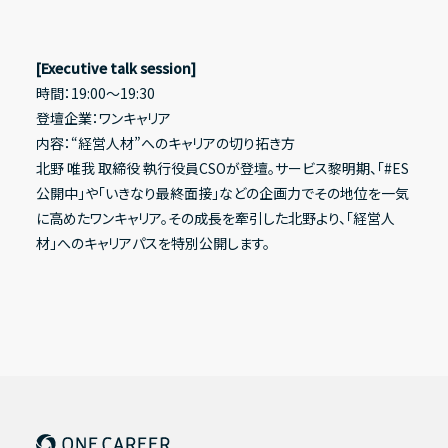
[Executive talk session]
時間：19:00〜19:30
登壇企業：ワンキャリア
内容：“経営人材”へのキャリアの切り拓き方
北野 唯我 取締役 執行役員CSOが登壇。サービス黎明期、「#ES
公開中」や「いきなり最終面接」などの企画力でその地位を一気
に高めたワンキャリア。その成長を牽引した北野より、「経営人
材」へのキャリアパスを特別公開します。