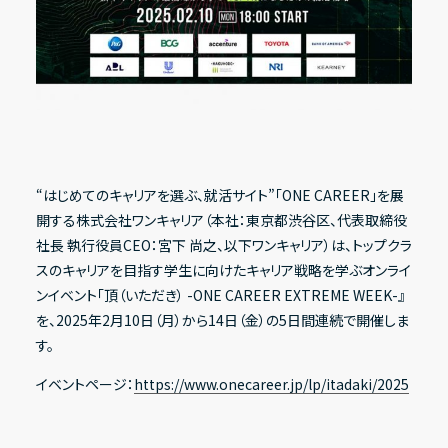
Recruit
採用情報
IR情報一覧
Contact
経営方針
お問い合わせ
代表メッセージ
“はじめてのキャリアを選ぶ、就活サイト”「ONE CAREER」を展
開する株式会社ワンキャリア（本社：東京都渋谷区、代表取締役
コーポレート・ガバナンス
Address
社長 執行役員CEO：宮下 尚之、以下ワンキャリア）は、トップクラ
〒150-0031
ESG方針
スのキャリアを目指す学生に向けたキャリア戦略を学ぶオンライ
東京都渋谷区桜丘町20-1 渋谷インフォスタワー16階
ンイベント「頂（いただき） -ONE CAREER EXTREME WEEK-』
を、2025年2月10日（月）から14日（金）の5日間連続で開催しま
す。
X
Facebook
Youtube
note
業績・財務ハイライト
イベントページ：
https://www.onecareer.jp/lp/itadaki/2025
経営成績
財政状態