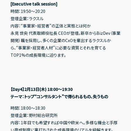
[Executive talk session]
時間：19:50〜20:20
登壇企業：ラクスル
内容：“事業家・経営者”の正体と実態とは何か
永見 世央 代表取締役社長 CEOが登壇。新卒からBizDev（事業
開発）職を採用し、多くの企業のCxOを輩出するラクスルか
ら、“事業家・経営者人材”に必要な資質とそれを育てる
TOP1%の成長環境に迫ります。
【Day4】2月13日(木) 18:00〜19:30
テーマ：トップ“コンサルタント”で得られるもの、失うもの
時間：18:00〜18:30
登壇企業：野村総合研究所
内容：1年目でも希望すれば中国や欧米へ。多様な機会と手厚
い育成制度に裏打ちされた成長環境のリアルを紐解きます。