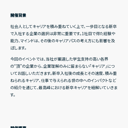
開催背景
IRライブラリー
社会人としてキャリアを積み重ねていく上で、一歩目となる新卒
で入社する企業の選択は非常に重要です。1社目で得た経験や
決算短信
能力、マインドは、その後のキャリアパスの考え方にも影響を及
決算説明資料
ぼします。
有価証券報告書
今回のイベントでは、当社が厳選した学生支持の高い各界
の“頂”の企業から、企業理解のみに留まらない「キャリア」につ
適時開示資料
いてお話しいただきます。新卒入社後の成長とその速度、積み重
ねられるキャリア、仕事で与えられる世の中へのインパクトなど
の紹介を通じて、最高峰における新卒キャリアを紐解いていきま
株式情報
す。
株式基本情報
株主総会資料
株価情報