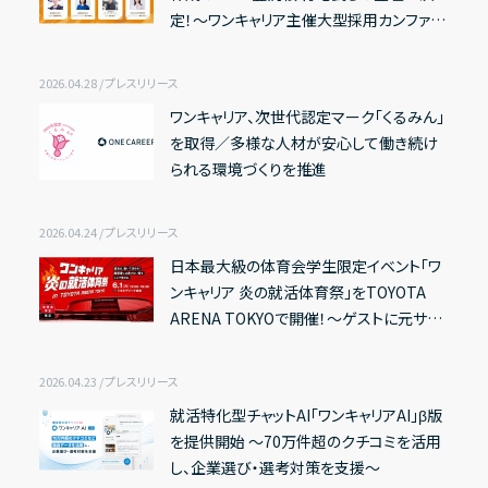
定！〜ワンキャリア主催大型採用カンファレ
ンス『採用ウルトラキャンプ2026 in 京都』
の第2弾セッション・登壇者決定〜
IRライブラリー
2026.04.28 / プレスリリース
ワンキャリア、次世代認定マーク「くるみん」
決算短信
を取得／多様な人材が安心して働き続け
られる環境づくりを推進
決算説明資料
有価証券報告書
2026.04.24 / プレスリリース
適時開示資料
日本最大級の体育会学生限定イベント「ワ
ンキャリア 炎の就活体育祭」をTOYOTA
ARENA TOKYOで開催！〜ゲストに元サッ
カー日本代表・大津祐樹氏、ラグビー芸人
株式情報
しんや氏が登場。博報堂、全日本空輸
2026.04.23 / プレスリリース
（ANA）、日立製作所など優良企業も集
株式基本情報
就活特化型チャットAI「ワンキャリアAI」β版
結〜
株主総会資料
を提供開始 〜70万件超のクチコミを活用
し、企業選び・選考対策を支援〜
株価情報