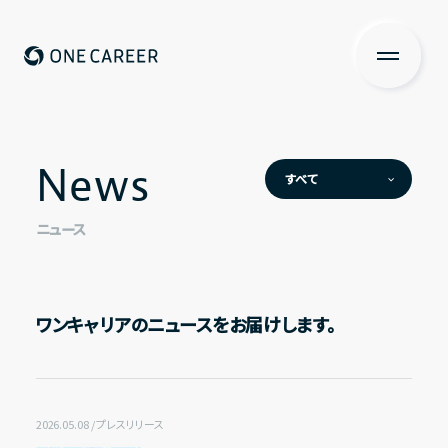
ONE CAREER
About us
私たちについて
News
News
すべて
Services
ニュース
プレスリリース
サービス
News
調査データ
メディア掲載
ニュース
ワンキャリアのニュースをお届けします。
Investors Relations
お知らせ
投資家の皆さまへ
IR News
2026.05.08 / プレスリリース
IR情報一覧