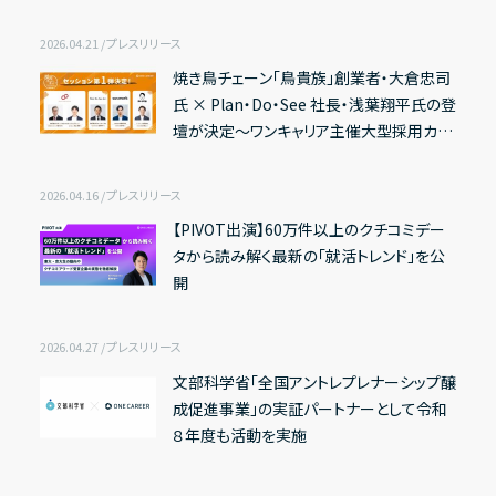
2026.04.21 / プレスリリース
焼き鳥チェーン「鳥貴族」創業者・大倉忠司
その他
氏 × Plan・Do・See 社長・浅葉翔平氏の登
壇が決定〜ワンキャリア主催大型採用カン
IRニュース
ファレンス『採用ウルトラキャンプ 2026 in
IRカレンダー
京都』の第1弾セッション・登壇者決定〜
2026.04.16 / プレスリリース
電子公告
【PIVOT出演】60万件以上のクチコミデー
タから読み解く最新の「就活トレンド」を公
FAQ
開
IRポリシー
免責事項
2026.04.27 / プレスリリース
文部科学省「全国アントレプレナーシップ醸
IRに関するお問い合わせ
成促進事業」の実証パートナーとして令和
８年度も活動を実施