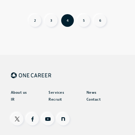
2
3
4
5
6
About us
Services
News
IR
Recruit
Contact
X
Facebook
Youtube
note