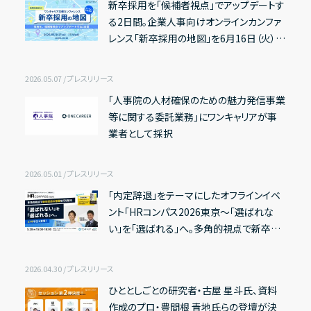
新卒採用を「候補者視点」でアップデートす
る2日間。企業人事向けオンラインカンファ
Recruit
レンス「新卒採用の地図」を6月16日（火）よ
り開催 〜多種多様な22セッションを通じ
採用情報
IR情報一覧
て、母集団形成から内定辞退防止までを幅
2026.05.07 / プレスリリース
広くカバー〜
Contact
「人事院の人材確保のための魅力発信事業
経営方針
等に関する委託業務」にワンキャリアが事
お問い合わせ
業者として採択
代表メッセージ
コーポレート・ガバナンス
Address
2026.05.01 / プレスリリース
〒150-0031
ESG方針
東京都渋谷区桜丘町20-1 渋谷インフォスタワー16階
「内定辞退」をテーマにしたオフラインイベ
ント「HRコンパス2026東京〜「選ばれな
い」を「選ばれる」へ。多角的視点で新卒採
X
Facebook
Youtube
note
用の常識を打ち破る〜」を開催〜精神科
業績・財務ハイライト
医・名越 康文氏やDeNA 風早 亮 氏が登
2026.04.30 / プレスリリース
経営成績
壇。27卒学生の本音から「選ばれる理由」を
ひととしごとの研究者・古屋 星斗氏、資料
紐解く〜
財政状態
作成のプロ・豊間根 青地氏らの登壇が決